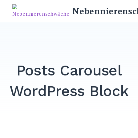
Skip
Nebennierens
to
content
Posts Carousel
WordPress Block
Search
for:
SEARCH